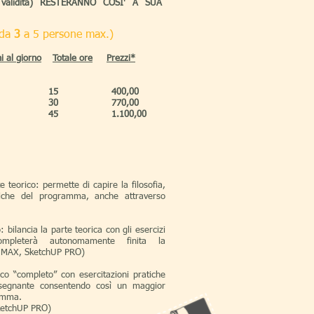
 validità) RESTERANNO COSI' A SUA
(da
3
a 5 persone max.)
i al giorno
Totale ore
Prezzi*​
15
400,00
30
770,00
45
1.100,00
 teorico: permette di capire la filosofia,
stiche del programma, anche attraverso
: bilancia la parte teorica con gli esercizi
ompleterà autonomamente finita la
s MAX, SketchUP PRO)
ico “completo” con esercitazioni pratiche
insegnante consentendo così un maggior
ramma.
ketchUP PRO)