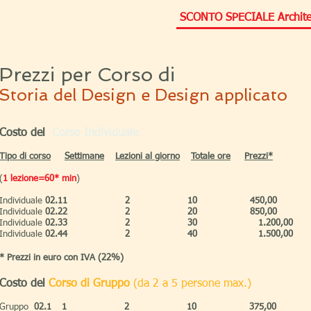
SCONTO SPECIALE Architetti
Prezzi per Corso di
Storia del Design e Design applicato
Costo del
Corso Individuale
Tipo
di corso
Settimane
Lezioni al giorno
Totale ore
Prezzi*​
(
1 lezione=60* min
)
Individuale
02.1
1
2
10
450,00
Individuale
02.2
2
2
20
850,00
Individuale
02.3
3
2
30
1.200,00
Individuale
02.4
4
2
40
1.500,00
* Prezzi in euro con IVA (22%)
Costo del
Corso di Gruppo
(da 2 a 5 persone max.)
Gruppo
02.1
1
2
10
375,00