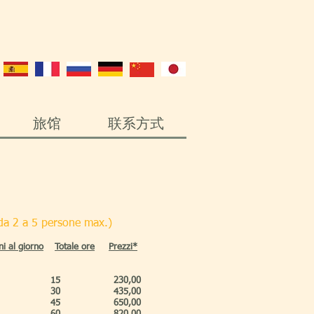
旅馆
联系方式
da 2 a 5 persone max.)
ni al giorno
Totale ore
Prezzi*​
15
230,00
30
435,00
45
650,00