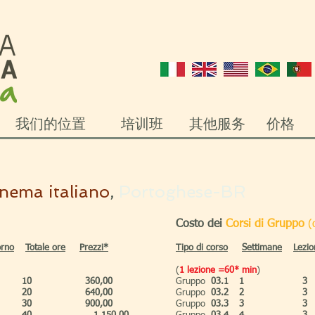
我们的位置
培训班
其他服务
价格
inema italiano
,
Portoghese-BR
Costo dei
Corsi di Gruppo
(
orno
Totale ore
Prezzi*​
Tipo
di corso
Settimane
Lezio
(
1 lezione =60* min
)
10
360,00
Gruppo
03.1
1
3
20
640,00
Gruppo
03.2
2
3
30
900,00
Gruppo
03.3
3
3