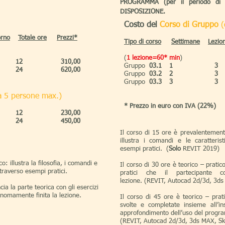
PROGRAMMA (per il periodo di
DISPOSIZIONE.
Costo del
Corso di Gruppo
orno
Totale ore
Prezzi*​
Tipo
di corso
Settimane
Lezion
(
1 lezione=60* min
)
12
310,00
Gruppo
03.1
1
3
24
620,00
Gruppo
03.2
2
3
Gruppo
03.3
3
3
a 5 persone max.)
*
Prezzo in euro con IVA (22%)
12
230,00
24
450,00
Il corso di 15 ore è prevalentemente
illustra i comandi e le caratteri
esempi pratici. (
Solo
REVIT 2019)
: illustra la filosofia, i comandi e
Il corso di 30 ore è teorico – pratico
traverso esempi pratici.
pratici che il partecipante c
lezione. (REVIT, Autocad 2d/3d, 3d
cia la parte teorica con gli esercizi
onomamente finita la lezione.
Il corso di 45 ore è teorico – prat
svolte e completate insieme all’
approfondimento dell’uso del prog
(REVIT, Autocad 2d/3d, 3ds MAX, S