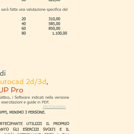
60
820,00
 sarà fatta una valutazione specifica del
20
310,00
40
585,00
60
850,00
80
1.100,00
 di
utocad 2d/3d
,
UP Pro
ttico, i Software indicati nella versione
orni, esercitazioni e guide in PDF.
PROGRAMMA
UPPI, MINIMO 3 PERSONE.
TECIPANTE UTILIZZI IL PROPRIO
NTO GLI ESERCIZI SVOLTI E IL