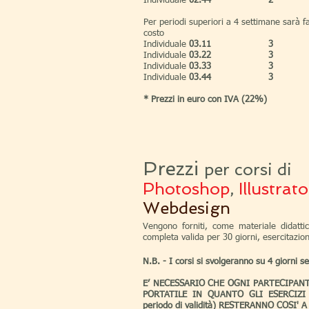
Individuale
02.4
4
2
Per periodi superiori a 4 settimane sarà fa
costo
Individuale
03.1
1
3
Individuale
03.2
2
3
Individuale
03.3
3
3
Individuale
03.4
4
3
* Prezzi in euro con IVA (22%)
Prezzi
per corsi di
Photoshop
,
Illustrato
Webdesign
Vengono forniti, come materiale didatti
completa valida per 30 giorni, esercitazio
N.B. - I corsi si svolgeranno su 4 giorni set
E’ NECESSARIO CHE OGNI PARTECIPANT
PORTATILE IN QUANTO GLI ESERCIZI 
periodo di validità) RESTERANNO COSI' 