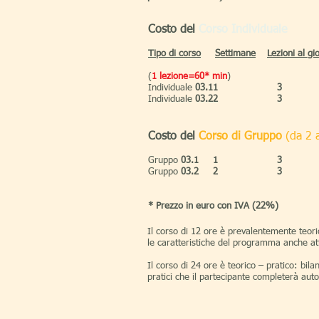
Costo del
Corso Individuale
Tipo
di corso
Settimane
Lezioni al gi
(
1 lezione=60* min
)
Individuale
03.1
1
3
Individuale
03.2
2
3
Costo del
Corso di Gruppo
(da 2 
Gruppo
03.1
1
3
Gruppo
03.2
2
3
* Prezzo in euro con IVA (22%)
Il
corso di 12 ore
è prevalentemente teorico
le caratteristiche del programma anche at
Il
corso di 24 ore
è teorico – pratico: bilan
pratici che il partecipante completerà aut