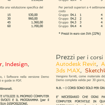
40
1.150,00
Gruppo
03.4
4
3
tta una valutazione specifica del
Per periodi superiori a 4 settimane
costo
15
530,00
Gruppo
04.1
1
4
30
960,00
Gruppo
04.2
2
4
45
1.360,00
Gruppo
04.3
3
4
60
1.700,00
Gruppo
04.4
4
4
*
Prezzi in euro con IVA (22%)
Prezzi
per i corsi
Autodesk Revit
,
A
r
,
Indesign
,
3ds MAX
,
Sketch
Vengono forniti, come materiale dida
co, i Software nella versione Demo
Demo completa valida per 30 gi
ni e guide in PDF.
N.B. – I CORSi SONO SOLO PER GR
timanali.​
E UTILIZZI IL PROPRIO COMPUTER
E’ NECESSARIO CHE OGNI PAR
SVOLTI E IL PROGRAMMA (per il
COMPUTER PORTATILE IN QUA
A SUA DISPOSIZIONE.