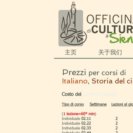
主页
关于我们
Prezzi
per corsi di
Italiano
,
Storia del c
Costo dei
Corsi Individuali
Tipo
di corso
Settimane
Lezioni al gi
(
1 lezione=60* min
)
Individuale
02.1
1
2
Individuale
02.2
2
2
Individuale
02.3
3
2