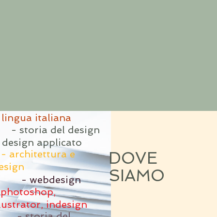
 lingua italiana
 storia del design
 design applicato
 architettura e
DOVE
esign
SIAMO
- webdesign
 photoshop,
llustrator, indesign
- storia del