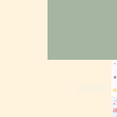
-
-
e
-
CORSI
d
-
i