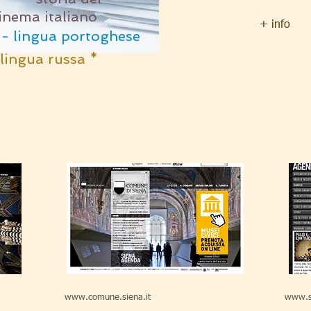
inema italiano
+ info
 lingua portoghese
 lingua russa *
www.comune.siena.it
www.s