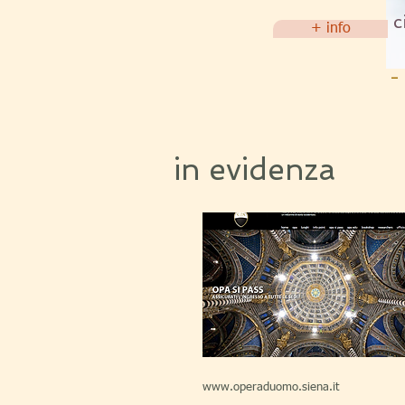
c
+ info
-
-
in evidenza
www.operaduomo.siena.it